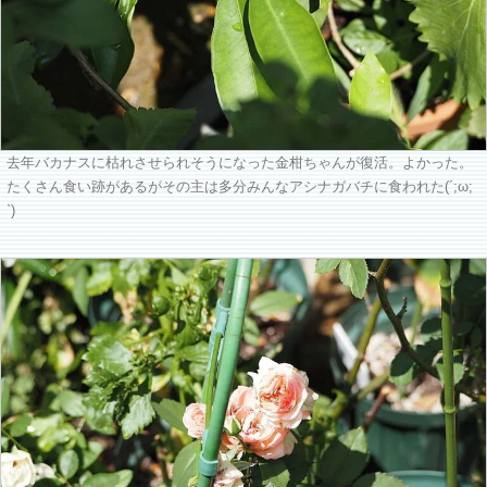
去年バカナスに枯れさせられそうになった金柑ちゃんが復活。よかった。
たくさん食い跡があるがその主は多分みんなアシナガバチに食われた(´;ω;
`)