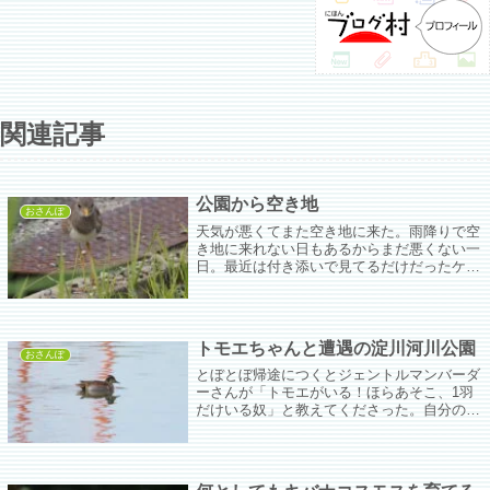
関連記事
公園から空き地
おさんぽ
天気が悪くてまた空き地に来た。雨降りで空
き地に来れない日もあるからまだ悪くない一
日。最近は付き添いで見てるだけだったケリ
ちゃんも塀のすぐそばで黒い箱を構える人間
に我が子が近づいていくとさすがにキキッと
警告する。ごめんね、ごめんねと言いつつも
可愛くて延々と撮ってしまってごめん。
トモエちゃんと遭遇の淀川河川公園
おさんぽ
とぼとぼ帰途につくとジェントルマンバーダ
ーさんが「トモエがいる！ほらあそこ、1羽
だけいる奴」と教えてくださった。自分のカ
メラではこんなぐらいにしか写らない距離
(´;ω;`)証拠写真にしかならないけど、でもあ
りが(*´з`)