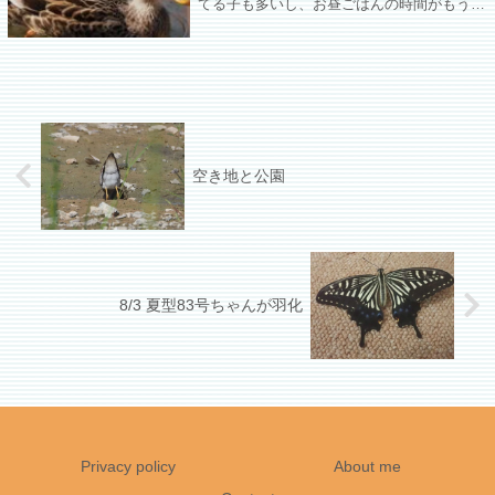
てる子も多いし、お昼ごはんの時間がもうす
ぐということでトビちゃんや、起きてるカモ
ちゃんはスタンバイしてるし、クッソ暑い
し、もう少し早く出よう、という教訓を得
た。
空き地と公園
8/3 夏型83号ちゃんが羽化
Privacy policy
About me