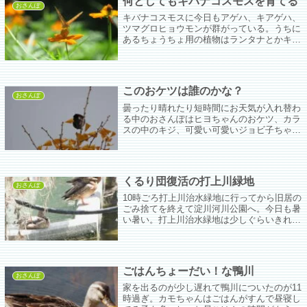
何としてもキバナコスモスを育てる
おさんぽ
キバナコスモスに今日もアゲハ、キアゲハ、
ツマグロヒョウモンが群がっている。うちに
あるちょうちょ用の植物はランタナとかキャ
ットニップとかカラミンサで大きく咲く花が
ない。来年はキバナコスモスを育てて蝶を呼
びたいな。
このおケツは誰のかな？
おさんぽ
曇ったり晴れたり短時間にお天気が入れ替わ
る中のおさんぽはヒヨちゃんのおケツ、カラ
スの中のキジ、可愛い可愛いジョビ子ちゃ
ん、お初のケリちゃん達と充実したものにな
った。ところで寒くなるとスズメたちだけで
なくカラスも群れるんだなぁ。知らんかっ
た。
くるり団復活の打上川緑地
おさんぽ
10時ごろ打上川治水緑地に行ってから旧居の
ごみ捨てを終えて淀川河川公園へ。今日も暑
い暑い。打上川治水緑地は少しぐらいきれい
になってるかなぁと思って行ったけど思った
よりはきれいになってる。ポンプ場のあたり
もゴミ収集車が来ていて流れた冷蔵庫とか大
きなゴミが明日には片付きそうだった。
ごはんちょーだい！な鴨川
おさんぽ
家を出るのが少し遅れて鴨川についたのが11
時過ぎ。カモちゃんはごはんがすんで昼寝し