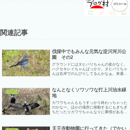
関連記事
伐採中でもみんな元気な淀川河川公
おさんぽ
園 その2
グラウンドにはタヒバリちゃんの姿がなく、
ハクセキレイちゃんばっかり。タヒバリちゃ
んは右岸でのんびりしてるんかなぁ。来週に
はこの風景も消えるんだろう。広場にポツン
とトイレの図になりそう。平常運転なのがた
だひたすらありがたい。ハクセキレイちゃ
なんとなくソワソワな打上川治水緑
ん...
おさんぽ
地
カワウちゃんももうすっかり終わっちゃった
のかなー。ほかの場所に移動するにもぎちぎ
ちだったりカワウちゃんなりに事情があるの
かな。きれいな婚姻色がまたも無駄になると
いうか。せっかくきれいなのに。
天王寺動物園に行ってきた（でかい