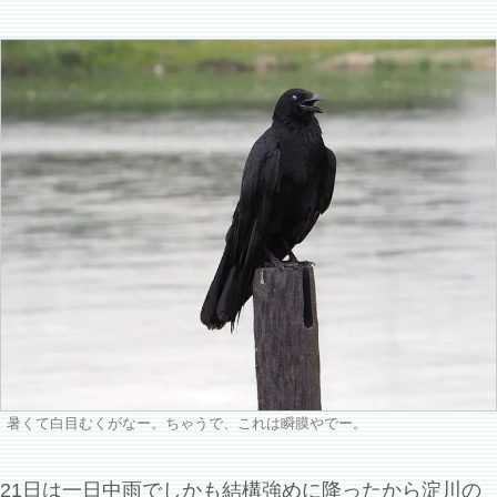
暑くて白目むくがなー。ちゃうで、これは瞬膜やでー。
21日は一日中雨でしかも結構強めに降ったから淀川の