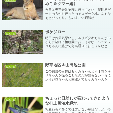
おさんぽ
ぬこ＆クマー編）
今日は天王寺動物園に行ってきた。新世界ゲ
ートの方から行ったのでスゲー立地にあるな
ぁとびっくり。ものすごい昭和感。
ボケジロー
おさんぽ
明日はお天気悪いし、ルリビタキちゃんがい
る方に賭けて植物園に行こうかな、ベニマシ
コちゃんに賭けて野鳥通りに行こうかなと迷
った末、めんどくさいから野鳥通りに行っ
た。ジャケットやコートを着なくてもちょう
どよくててれてれ歩いてたら昨日と同じ場所
にベニマシコちゃん。勝った！！！！！
野草地区＆山田池公園
おさんぽ
この初夏の目標はセッカちゃんとオオヨシキ
リちゃんを撮ることなのだが知らないうちに
ホオジロちゃんと間違えてセッカちゃんを撮
ってた(;^ω^)ズーピッカーで教えてもらった
の2回目－(^^)/でもかなりピントが甘いから
次は可愛いセッカちゃんをガチピンで撮りた
いぞ。
ちょっと日差しが変わってきたよう
おさんぽ
な打上川治水緑地
相変わらず暑くて仕方がない毎日だけど、今