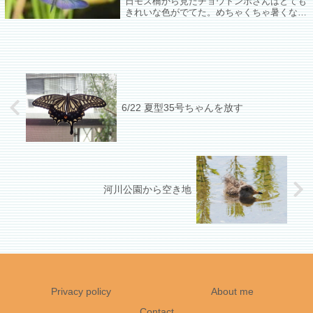
日モズ橋から見たチョウトンボさんはとても
きれいな色がでてた。めちゃくちゃ暑くなる
直前のチョウトンボさんは青みがよく見える
場所を探して右往左往してたけど今日はどこ
から見てもきれい。
6/22 夏型35号ちゃんを放す
河川公園から空き地
Privacy policy
About me
Contact