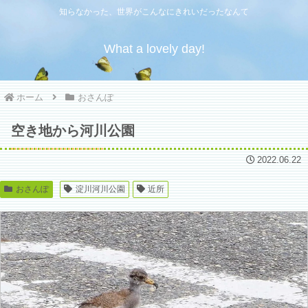
知らなかった、世界がこんなにきれいだったなんて
What a lovely day!
ホーム
おさんぽ
空き地から河川公園
2022.06.22
おさんぽ
淀川河川公園
近所