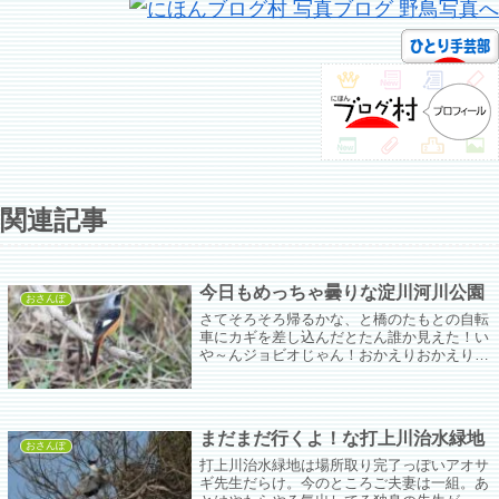
関連記事
今日もめっちゃ曇りな淀川河川公園
おさんぽ
さてそろそろ帰るかな、と橋のたもとの自転
車にカギを差し込んだとたん誰か見えた！い
や～んジョビオじゃん！おかえりおかえり！
色んなバーダーさんに追っかけまわされても
ううんざりだよ！とばかりにすぐ飛んで行っ
てしまった。
まだまだ行くよ！な打上川治水緑地
おさんぽ
打上川治水緑地は場所取り完了っぽいアオサ
ギ先生だらけ。今のところご夫妻は一組。あ