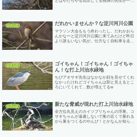
とはやたらやる気出してる独身の先生が一
人。あとはひたすらぼさーーーーーっと場所
の確保だけ済ませてる先生。
だれかいませんか？な淀川河川公園
おさんぽ
マラソン大会ももう終わったし、だれかおら
んかなーと淀川河川公園に来てみたけど昨日
より誰もいない気が。仕方なく自転車を走ら
せていたらこの間枝の先に止まってたラブリ
ーエンジェル＝ゆでたまご・モズちゃんがま
た枝に止まってた。
ゴイちゃん！ゴイちゃん！ゴイちゃ
おさんぽ
ん！な打上川治水緑地
ちびアオサギ先生はなかなか顔を見せてくれ
なかったけれどゴイちゃんは割と見えるとこ
ろにいてくれて…数が増えてるw
新たな脅威が現れた打上川治水緑地
おさんぽ
全方位丸見えのカイツブリちゃんの浮巣。コ
サギちゃんが遠慮しないで巣の近くで暴れる
から巣をつくるのやんぴ！とかなんか知らん
けど気にくわんからやんぴ！を繰り返して今
年は抱卵までこぎつけた。