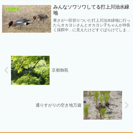
みんなソワソワしてる打上川治水緑
おさんぽ
地
寒さが一区切りついた打上川治水緑地に行っ
たらオカヨシさんとオカヨシ子ちゃんが仲良
く採餌中…に見えたけどすぐばらけてしま
う。今のところお互い選択肢がないからくっ
ついてると思うけどなー（えらい乱暴だけ
ど）
京都御苑
通りすがりの空き地万歳