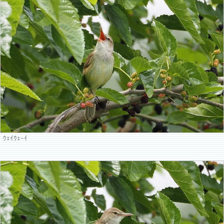
ｳｪｲｳｪｰｲ