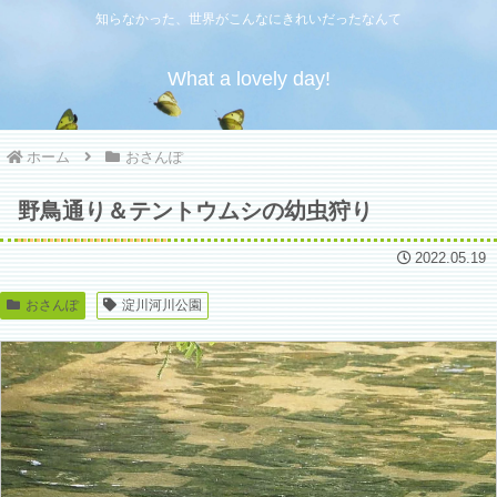
知らなかった、世界がこんなにきれいだったなんて
What a lovely day!
ホーム
おさんぽ
野鳥通り＆テントウムシの幼虫狩り
2022.05.19
おさんぽ
淀川河川公園