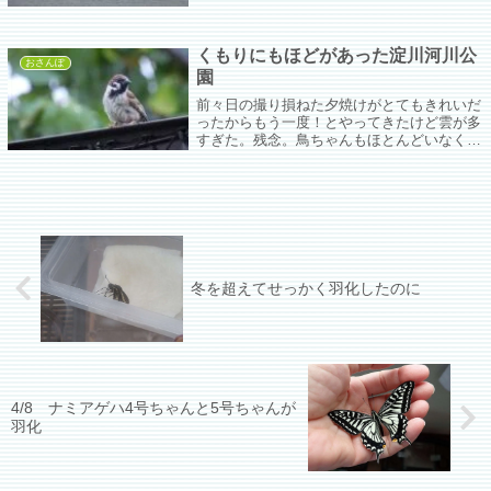
ませんかー？？？状態。
くもりにもほどがあった淀川河川公
おさんぽ
園
前々日の撮り損ねた夕焼けがとてもきれいだ
ったからもう一度！とやってきたけど雲が多
すぎた。残念。鳥ちゃんもほとんどいなくて
ちゅんこだけが憐れみをかけてくれた( ;∀;)ま
た明日ね！
冬を超えてせっかく羽化したのに
4/8 ナミアゲハ4号ちゃんと5号ちゃんが
羽化