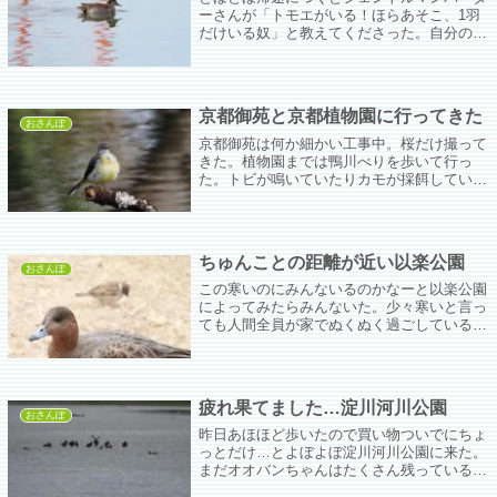
ーさんが「トモエがいる！ほらあそこ、1羽
だけいる奴」と教えてくださった。自分のカ
メラではこんなぐらいにしか写らない距離
(´;ω;`)証拠写真にしかならないけど、でもあ
りが(*´з`)
京都御苑と京都植物園に行ってきた
おさんぽ
京都御苑は何か細かい工事中。桜だけ撮って
きた。植物園までは鴨川べりを歩いて行っ
た。トビが鳴いていたりカモが採餌していた
りを見ながらのんびり歩くのもいいものだ…
と言いたいところだが暑い。めちゃ暑い。
ちゅんことの距離が近い以楽公園
おさんぽ
この寒いのにみんないるのかなーと以楽公園
によってみたらみんないた。少々寒いと言っ
ても人間全員が家でぬくぬく過ごしているわ
けでもなく出かけるついでにパンやってこ
か、ってのもいるだろうしなぁ。パンはカロ
リーぐらいしか期待できないけどこの寒さな
らきっとそのカロリーの塊が支えになるだろ
疲れ果てました…淀川河川公園
う。
おさんぽ
昨日あほほど歩いたので買い物ついでにちょ
っとだけ…とよぼよぼ淀川河川公園に来た。
まだオオバンちゃんはたくさん残っているけ
どオオバンちゃん以外は…おーい、だれかい