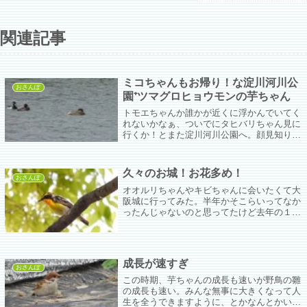
関連記事
ミコちゃんもお帰り！な淀川河川公
おさんぽ
園⁺ツマグロヒョウモンの芋ちゃん
トモエちゃんか誰かが近くに浮かんでいてく
れないかなぁ、ついでにタヒバリちゃん見に
行くか！とまた淀川河川公園へ。顔見知りの
バーダーさんに太間地区で「チョウゲンボウ
がタヒバリを襲っていた」と伺ってついでに
ペコちゃんポコちゃんにも会えるかなと自転
久々のお城！お花多め！
車を飛ばした。
おさんぽ
オオルリちゃんやキビちゃんに会いたくて大
阪城に行ってみた。半年かそこらいってなか
ったんじゃないのと思ってたけど去年の１２
月に行ってた。その時は水鳥たちがいっぱい
いたんだけど今や空っぽ。
成長が速すぎ
おさんぽ
この時期、芋ちゃんの成長も速いが野鳥の雛
の成長も速い。みんな無事に大きくなって人
生を全うできますように、とかなんとかいう