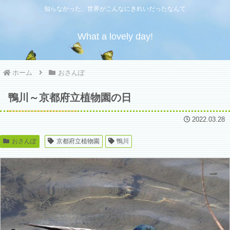
知らなかった、世界がこんなにきれいだったなんて
What a lovely day!
ホーム
おさんぽ
鴨川～京都府立植物園の日
2022.03.28
おさんぽ
京都府立植物園
鴨川