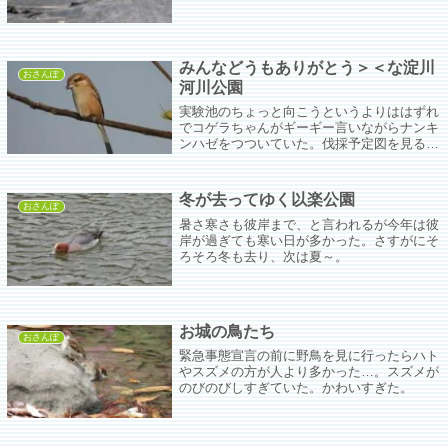
余裕もないほど可愛い可愛い。めちゃくそ可
愛い。なんでこんなに可愛いんだ。
みんなどうもありがとう＞＜な淀川
おさんぽ
河川公園
実験池のちょっと向こうというよりははずれ
でコゲラちゃんがギーギー言いながらナンキ
ンハゼをつついていた。伐採予定図を見る限
りでは黒田川から実験池までってことでいい
のかなぁ。出かけるタイミングと採餌のタイ
ミングさえ合えば平日ならそれほど自転車も
冬が去ってゆく以楽公園
いないから隅っこで鳥見ができるかもしれな
おさんぽ
い。
暑さ寒さも彼岸まで、と言われるが今年は彼
岸が過ぎても寒い日が多かった。さすがにそ
ろそろ冬も去り、次は夏～。
お城の鳥たち
おさんぽ
緊急事態宣言の前に野鳥を見に行ったらハト
やスズメの方が人より多かった…。スズメが
のびのびしすぎていた。かわいすぎた。