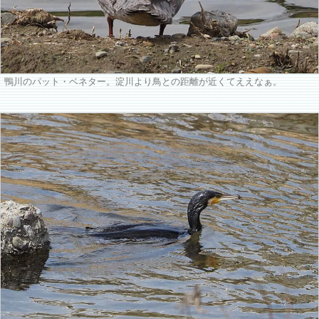
鴨川のパット・ベネター。淀川より鳥との距離が近くてええなぁ。