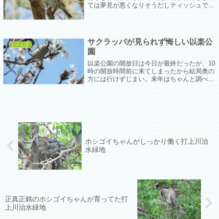
ては夢見が悪くなりそうだしティッシュでく
るんで道端のタンポポのところに移動させ
た。
サクラッパが見られず悔しい以楽公
おさんぽ
園
以楽公園の開放日は今日が最終だったが、10
時の開放時間前に来てしまったから結局奥の
方には行けずじまい。来年はちゃんと調べて
いきたいな。
ホシゴイちゃんがしっかり働く打上川治
水緑地
正真正銘のホシゴイちゃんが育ってた打
上川治水緑地