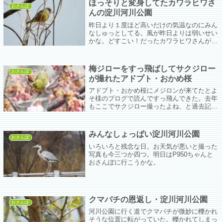
ほっそりと変身してたカワラヒワさ
おさんぽ
んの淀川河川公園
昨日より１度ほど高いだけの気温なのにみん
なしゅっとしてる。風が昨日よりは弱いせい
かな。どすこい！だったカワラヒワさんがす
っかりほっそりこじんまりしてた。一緒にい
るちゅんこがわーっとカナムグラにおりて採
餌。ただの枯れたカナムグラだと思ってたけ
梅ジローをすっ飛ばしてサクジロー
ど実がまだ残っていそうだ。寒かったら中に
おさんぽ
が撮れたアドプト・おかめ桜
潜れるだろうし、みんな冬を乗り切れるとい
いな。
アドプト・おかめ桜にメジロンが来てたとよ
そ様のブログで読んですっ飛んできた。去年
もここでサクジロー撮ったよね、と過去記事
を見たらちょうど去年の今日来てた（はず）
みんなしょっぱい淀川河川公園
おさんぽ
いろいろと残念な日。お天気が悪いと撮った
写真も今三つか四つ。明日はP950ちゃんと
おさんぽに行こうかな。
クマバチの恩返し・淀川河川公園
おさんぽ
河川公園に行く道でクマバチが微妙に轢かれ
そうな位置に転がっていた。轢かれてしまっ