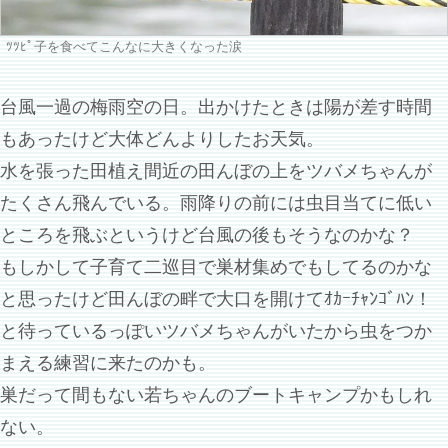
ﾂﾂﾋﾟ子を食べてこんなに大きくなった涙
台風一過の梅雨空の日。出かけたときは陽が差す時間
もあったけど大体どんよりしたお天気。
水を張った田植え間近の田んぼの上をツバメちゃんが
たくさん飛んでいる。雨降りの前には虫目当てに低い
ところを飛ぶというけど台風の後もそうなのかな？
もしかして子育て二巡目で巣材集めでもしてるのかな
と思ったけど田んぼの畔で大口を開けてｵｶｰﾁｬﾝｺﾞﾊﾝ！
と待っているっぽいツバメちゃんがいたから虫をつか
まえる練習に来たのかも。
巣だって間もない若ちゃんのブートキャンプかもしれ
ない。