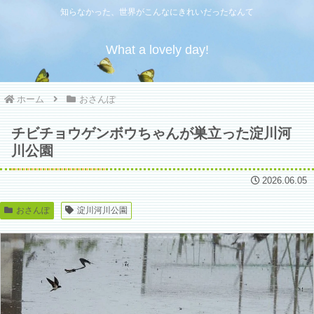
知らなかった、世界がこんなにきれいだったなんて
What a lovely day!
ホーム
おさんぽ
チビチョウゲンボウちゃんが巣立った淀川河
川公園
2026.06.05
おさんぽ
淀川河川公園