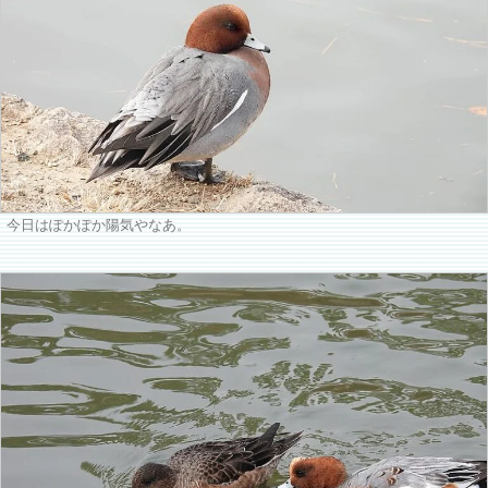
今日はぽかぽか陽気やなあ。