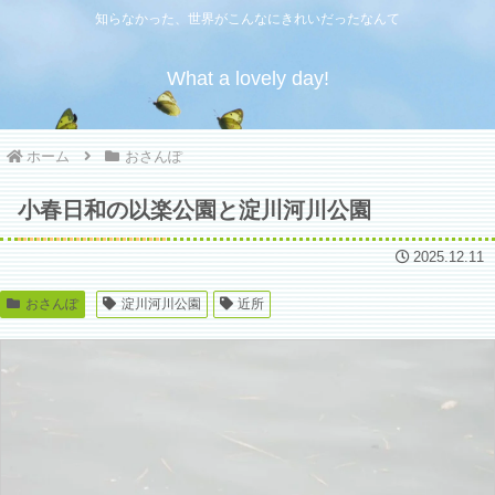
知らなかった、世界がこんなにきれいだったなんて
What a lovely day!
ホーム
おさんぽ
小春日和の以楽公園と淀川河川公園
2025.12.11
おさんぽ
淀川河川公園
近所