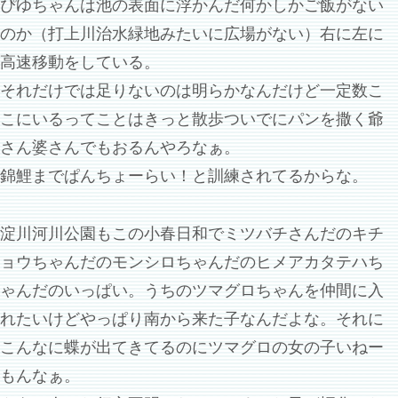
ぴゆちゃんは池の表面に浮かんだ何かしかご飯がない
のか（打上川治水緑地みたいに広場がない）右に左に
高速移動をしている。
それだけでは足りないのは明らかなんだけど一定数こ
こにいるってことはきっと散歩ついでにパンを撒く爺
さん婆さんでもおるんやろなぁ。
錦鯉までぱんちょーらい！と訓練されてるからな。
淀川河川公園もこの小春日和でミツバチさんだのキチ
ョウちゃんだのモンシロちゃんだのヒメアカタテハち
ゃんだのいっぱい。うちのツマグロちゃんを仲間に入
れたいけどやっぱり南から来た子なんだよな。それに
こんなに蝶が出てきてるのにツマグロの女の子いねー
もんなぁ。