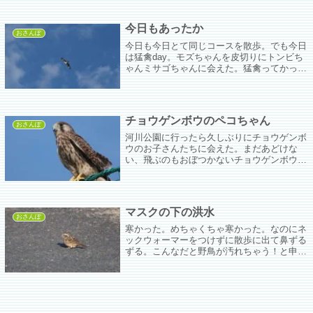
しまって多分くそはやエナガ元帥も見納め。
超ガックリ。
今日もあったか
おさんぽ
今日も今日とて同じコースを散歩。でも今日
は猛禽day。モズちゃんを皮切りにトンビち
ゃんミサゴちゃんに会えた。猛禽ってかっこ
いいなぁ。モズちゃんもかっこいいことにし
ておこう。
チョウゲンボウのペコちゃん
おさんぽ
河川公園に行ったら久しぶりにチョウゲンボ
ウのお子さんたちに会えた。まだあどけな
い、飛ぶのもおぼつかないチョウゲンボウち
ゃんを撮る撮る撮る撮る。あーたのし。それ
でもずいぶん成長していて以前なら隙間から
難なく入れたグラウンドに入れずじたばたし
ていてああ、ねこ様と同じだなぁと思う。
マスクの下の洪水
おさんぽ
寒かった。めちゃくちゃ寒かった。なのにネ
ックウォーマーをつけずに散歩に出て鼻ずる
ずる。こんなだと野鳥が汚れちゃう！と申し
訳なく思いつつも可愛いホオジロちゃん達を
撮った。かわいいなぁかわいいなぁ。君らは
鼻水垂らしたりしないよなぁ。