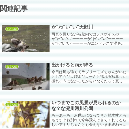
関連記事
か”わ”い”い”天野川
おさんぽ
写真を撮りながら脳内ではデスボイスの
か"わ"い"い"ーーーーか"わ"い"い"ーーーー
か"わ"い"い"ーーーーがエンドレスで渦巻
く。ほんまか"わ"い"い"ーーーー。
出かけると雨が降る
おさんぽ
今日は風も強くてラブリーモズちゃんがいた
としてもびよびよびよーんと揺れる写真しか
撮れそうになかったからいなくたって寂しく
ない(´;ω;`)ちゅんこちゃん達はかろうじて雨
が降る前に撮れてよかった。ふくふくできゃ
わゆ。お米をまきたい誘惑と毎日戦ってい
る。
いつまでこの風景が見られるのか
おさんぽ
な？な淀川河川公園
あーあーあ、お世話になってきた雑木林とも
もうすぐお別れで今年飛んできてくれてるら
しいアトリちゃんとも会えないまま終わって