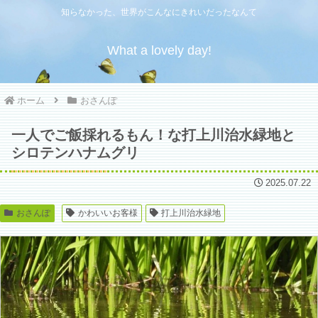
知らなかった、世界がこんなにきれいだったなんて
What a lovely day!
ホーム
おさんぽ
一人でご飯採れるもん！な打上川治水緑地と
シロテンハナムグリ
2025.07.22
おさんぽ
かわいいお客様
打上川治水緑地