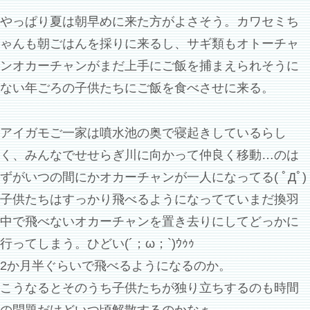
やっぱり夏は朝早めに来た方がよさそう。カワセミち
ゃんも朝ごはんを採りに来るし、サギ類もオトーチャ
ンオカーチャンがまだ上手にご飯を捕まえられそうに
ない年ごろの子供たちにご飯を食べさせに来る。
アイガモご一家は噴水池の奥で寝起きしているらし
く、みんなでせせらぎ川に向かって仲良く移動…のは
ずがいつの間にかオカーチャンが一人になってる( ﾟДﾟ)
子供たちはすっかり飛べるようになってていまだ換羽
中で飛べないオカーチャンを置き去りにしてどっかに
行ってしまう。ひどい(´；ω；`)ｳｩｩ
2か月半ぐらいで飛べるようになるのか。
こうなるとそのうち子供たちが独り立ちするのも時間
の問題だけどいつ頃解散するのかなぁ。