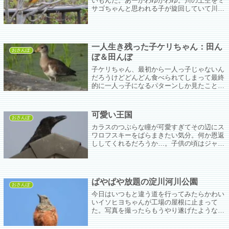
いもんだ。あーかわゆかわゆ。川の上空をミ
サゴちゃんと思われる子が旋回していて川に
ドボン!はまだかまだかとみているうちに何
故か川の中州に滑空していって舞い降りた。
ような気がした。そこにはカワウたちがいて
羽を乾かしていた。どこで何を取り違えたん
一人生き残った子ケリちゃん：田ん
だろう…。
おさんぽ
ぼ＆田んぼ
子ケリちゃん、最初から一人っ子じゃないん
だろうけどどんどん食べられてしまって最終
的に一人っ子になるパターンしか見たことが
ない。来年は二人以上生き残るご家庭を見ら
れると嬉しいな。
可愛い王国
おさんぽ
カラスのつぶらな瞳が可愛すぎてその辺にス
ワロフスキーをばらまきたい気分。何か恩返
ししてくれるだろうか…。子供の頃はジャノ
メチョウの模様を見るとドキドキするぐらい
怖かった。見れば見るほどよくできた模様。
一度ヒメジャノメを育ててみたいなぁ。芋ち
ゃんが猫の顔でかわいいよん。
ぱやぱや放題の淀川河川公園
おさんぽ
今日はいつもと違う道を行ってみたらかわい
いイソヒヨちゃんが工場の屋根に止まって
た。写真を撮ったらもうやり遂げたような感
じがあって帰ろうと思ったがさすがにそれ
は…と黒田川までは行った。