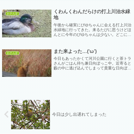
くわんくわんだらけの打上川治水緑
おさんぽ
地
午後から確実にぴゆちゃんに会える打上川治
水緑地に行ってきた。来るたびに思うけどほ
んとに今年のぴゆちゃんは少ない。どこに行
ったんやろなぁ。寝屋川と行ったり来たりし
てる説も聞くけどいるとしたらよほど上手に
かくれんぼしているのか全く見えない。あと
また来よった…(‘ω’)
何日かで冬至というだけあって午後２時ごろ
おさんぽ
にはすでに夕暮れの気配。
今日もあったかくて河川公園に行くと茶トラ
さんがごはん待ち兼日向ぼっこ中。近寄ると
藪の中に逃げ込んでしまって貴重な日向ぼっ
こタイムが減ってしまうから遠くから飛雄馬
の姉ちゃんのごとくそっと見守る。だからち
ょっと優しくしてー(´;ω;`)
今日は少し出遅れてしまった