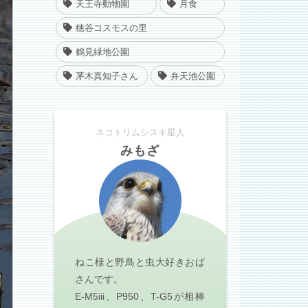
天王寺動物園
月食
穂谷コスモスの里
鶴見緑地公園
茅木真知子さん
弁天池公園
ネコトリムシスキ星人
みもざ
ねこ様と野鳥と虫大好きおば
さんです。
E-M5iii、P950、T-G5が相棒