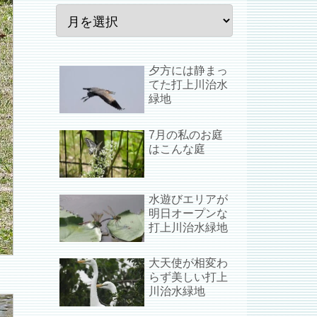
夕方には静まっ
てた打上川治水
緑地
7月の私のお庭
はこんな庭
水遊びエリアが
明日オープンな
打上川治水緑地
大天使が相変わ
らず美しい打上
川治水緑地