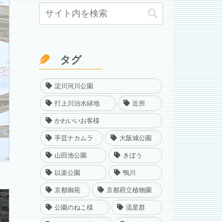
タグ
淀川河川公園
打上川治水緑地
近所
かわいいお客様
手芸ナカムラ
大阪城公園
山田池公園
きぼう
以楽公園
鴨川
京都御苑
京都府立植物園
公園のねこ様
流星群