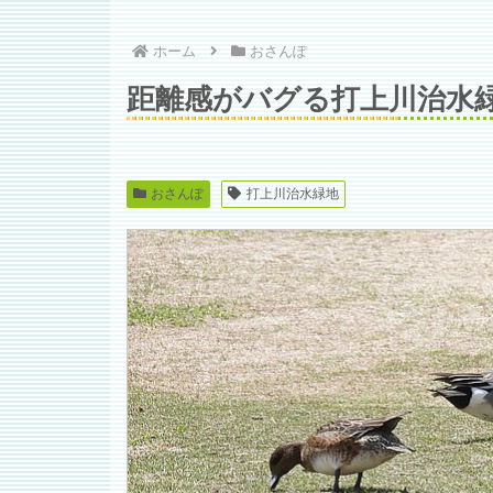
ホーム
おさんぽ
距離感がバグる打上川治水
おさんぽ
打上川治水緑地