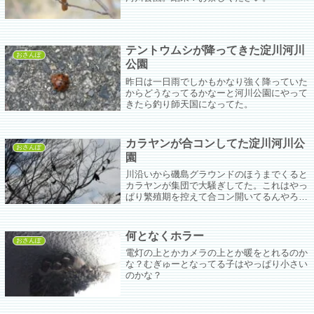
テントウムシが降ってきた淀川河川
おさんぽ
公園
昨日は一日雨でしかもかなり強く降っていた
からどうなってるかなーと河川公園にやって
きたら釣り師天国になってた。
カラヤンが合コンしてた淀川河川公
おさんぽ
園
川沿いから磯島グラウンドのほうまでくると
カラヤンが集団で大騒ぎしてた。これはやっ
ぱり繁殖期を控えて合コン開いてるんやろな
ぁ。カアカア鳴いてパタパタ飛び回ってるだ
けに見えるけど人間の合コンとそう変わらん
のちゃうやろかな。
何となくホラー
おさんぽ
電灯の上とかカメラの上とか暖をとれるのか
な？むぎゅーとなってる子はやっぱり小さい
のかな？