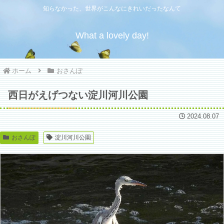
知らなかった、世界がこんなにきれいだったなんて
What a lovely day!
ホーム
おさんぽ
西日がえげつない淀川河川公園
2024.08.07
おさんぽ
淀川河川公園