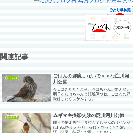
関連記事
ごはんの邪魔しないで＞＜な淀川河
おさんぽ
川公園
今日はただただ反省。ペコちゃんごめんね。
明日からはちゃんと距離保つね。ごはんの邪
魔はしたらあかんよな。
ムギマキ撮影失敗の淀川河川公園
おさんぽ
昨日の夢よ再び！豆粒ムギちゃんのリベンジ
にP950ちゃんを引っ提げてやってきた淀川
河川公園。結果？お察しください。