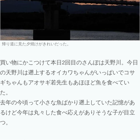
帰り道に見た夕焼けがきれいだった。
買い物にかこつけて本日2回目のさんぽは天野川。今日
の天野川は遡上するオイカワちゃんがいっぱいでコサ
ギちゃんもアオサギ若先生もあほほど魚を食べてい
た。
去年の今頃って小さな魚ばかり遡上していた記憶があ
るけど今年は丸々した食べ応えがありそうな子が目立
つ。