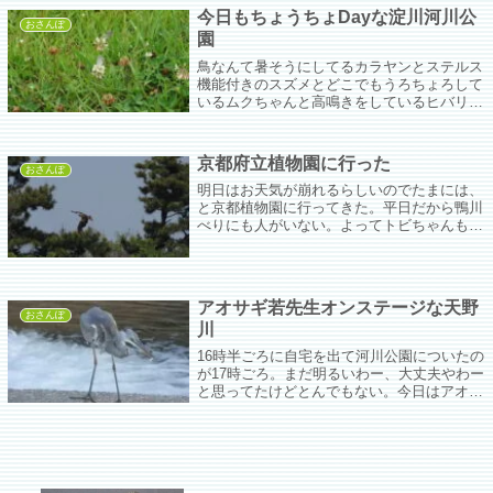
っかけになりそうで嫌やなぁ。
今日もちょうちょDayな淀川河川公
おさんぽ
園
鳥なんて暑そうにしてるカラヤンとステルス
機能付きのスズメとどこでもうろちょろして
いるムクちゃんと高鳴きをしているヒバリぐ
らいしかいない。あ、あとぽっぽちゃん。
京都府立植物園に行った
おさんぽ
明日はお天気が崩れるらしいのでたまには、
と京都植物園に行ってきた。平日だから鴨川
べりにも人がいない。よってトビちゃんもあ
んまり飛んでない。飛んでると思ったらカラ
ヤンが緊急出動して追っかけまわす。数は少
ないけどまだマガモ、ヒドリガモ、コガモ、
キンクロハジロがのんびり浮かんでた。
アオサギ若先生オンステージな天野
おさんぽ
川
16時半ごろに自宅を出て河川公園についたの
が17時ごろ。まだ明るいわー、大丈夫やわー
と思ってたけどとんでもない。今日はアオサ
ギ若先生オンステージな魚道だったのに30分
ぐらいで暗い暗い。