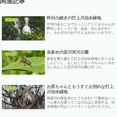
関連記事
昨日の続きの打上川治水緑地
おさんぽ
中州のあちこちでちっこいアイドルちゃんが
孵化しまくっている。ああ、ほんまかわい
い。カルガモのお子さんもかわいいがコサギ
ちゃんのお子さんはもう生まれながらのアイ
ドルでかわいくて美しい。
虫多めの淀川河川公園
おさんぽ
坂道を乗り越えて打上川治水緑地に行くのも
しんどいし、もしかしてセッカちゃんいるか
もしれんしと淀川河川公園に行った。
お尻ちゃんともうすぐお別れな打上
おさんぽ
川治水緑地
寝屋川の桜並木がとてもきれいで週末はいっ
ぺん家人を誘ってこなければと決意する。治
水緑地の方はソメイヨシノなのでもう少しか
な。満開を狙ってなんかまたしょうもないイ
ベントがある予定。ぴゆちゃんの北帰行のき