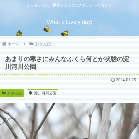
知らなかった、世界がこんなにきれいだったなんて
What a lovely day!
ホーム
おさんぽ
あまりの寒さにみんなふくら何とか状態の淀
川河川公園
2024.01.26
おさんぽ
淀川河川公園