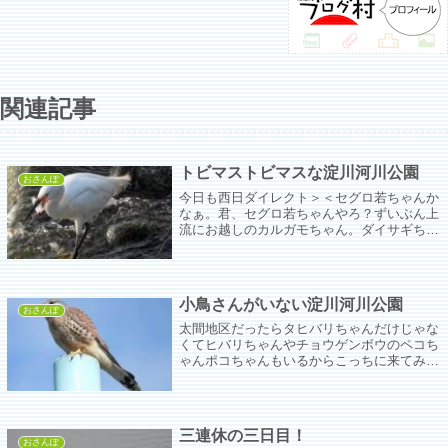
関連記事
トビマストビマスな淀川河川公園
おさんぽ
今日も西日ダイレクト＞＜セグロ若ちゃんか
なぁ。君、セグロ若ちゃんやろ？ずいぶん上
流にお越しのカルガモちゃん。ダイサギちゃ
ん夕日が入るようにしたらちっさ！アオサギ
若先生がいつもいるところが特等席なのかと
思ってたらデカ！こっちが特等席で若先生
は...
小鳥さんがいない淀川河川公園
おさんぽ
太間地区だったらタヒバリちゃんだけじゃな
くてヒバリちゃんやチョウゲンボウのペコち
ゃんポコちゃんもいるからこっちに来てみ
た。ポコちゃんがごはんおらんかの、と見張
っていて見事に誰もおらぬ…( ;∀;)
三連休の三日目！
おさんぽ