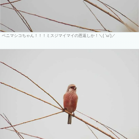
ベニマシコちゃん！！！ミスジマイマイの恩返しか！＼( ‘ω’)／