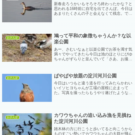
新春走ろうかいもそろそろ終わったかな？と
思われる16時前に自宅を出てさんぽ。今日は
あまりたくさんの子と会えなくて残念。でも
大好きなラブリーモズちゃん、カンムリカイ
ツブリちゃん、ツグミちゃん、ちゅんこちゃ
ん、ハクセキレイちゃん等々推しの方々とお
会いできてうれしゅうございました。
鳩って平和の象徴ちゃうんか？な以
おさんぽ
楽公園
あー、さむいなぁと以楽公園でお茶を濁す気
満々でやってきたら今日は池のほとりにぴゆ
ちゃんがずらりと並んでいて「さあ、お撮り
なさい」とおっしゃっているようだｗでぺし
ゃぺしゃ撮ってたらそこにあらわれたるはく
るっぽー。のっしのっしとのし歩いてぴゆち
ぱやぱや放題の淀川河川公園
ゃんを1羽ずつ追い払ってゆく。
おさんぽ
今日はいつもと違う道を行ってみたらかわい
いイソヒヨちゃんが工場の屋根に止まって
た。写真を撮ったらもうやり遂げたような感
じがあって帰ろうと思ったがさすがにそれ
は…と黒田川までは行った。
カワウちゃんの追い込み漁を見損ね
おさんぽ
た淀川河川公園
雑木林の方に行こうと歩いてると向こうから
ものすごい勢いでカワウちゃんの大群が飛ん