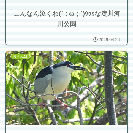
こんなん泣くわ(´；ω；`)ｳｩｩな淀川河
川公園
2026.04.24
おさんぽ