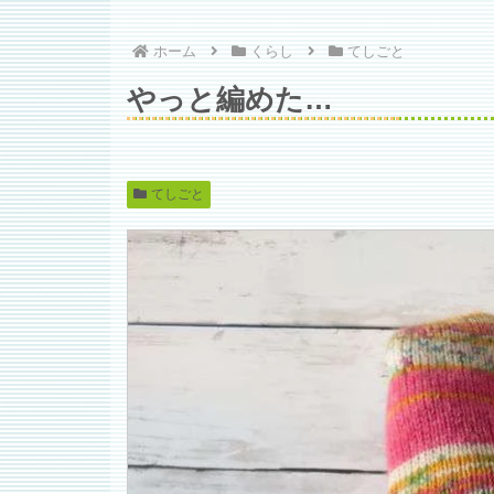
ホーム
くらし
てしごと
やっと編めた…
てしごと