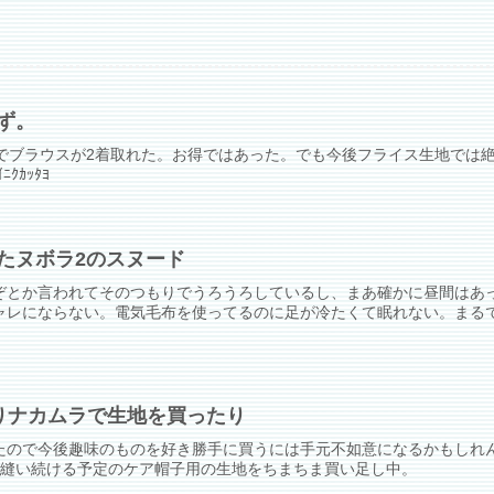
ず。
地でブラウスが2着取れた。お得ではあった。でも今後フライス生地では
ﾆｸｶｯﾀﾖ
たヌボラ2のスヌード
ぞとか言われてそのつもりでうろうろしているし、まあ確かに昼間はあ
ャレにならない。電気毛布を使ってるのに足が冷たくて眠れない。まる
りナカムラで生地を買ったり
たので今後趣味のものを好き勝手に買うには手元不如意になるかもしれ
は縫い続ける予定のケア帽子用の生地をちまちま買い足し中。