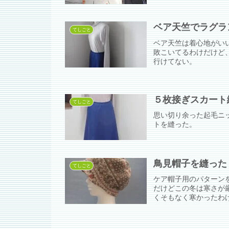
ベア天竺でラグラ
てしごと
ベア天竺は着心地がい
敗こいてるわけだけど
行けてない。
５枚接ぎスカート
てしごと
思い切り余った起毛ニ
トを縫った。
鳥見帽子を縫った
てしごと
ケア帽子用のパターン
だけどこの冬は寒さが
くそもなく寒かったわ