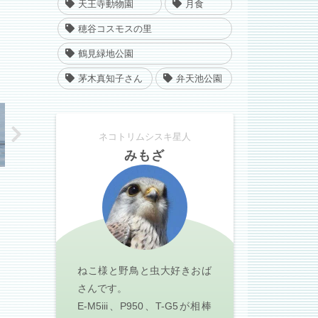
天王寺動物園
月食
穂谷コスモスの里
鶴見緑地公園
茅木真知子さん
弁天池公園
ネコトリムシスキ星人
みもざ
ねこ様と野鳥と虫大好きおば
さんです。
E-M5iii、P950、T-G5が相棒