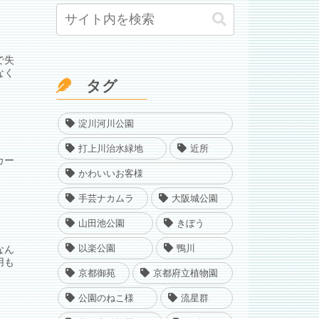
で失
なく
タグ
淀川河川公園
打上川治水緑地
近所
カー
かわいいお客様
手芸ナカムラ
大阪城公園
山田池公園
きぼう
以楽公園
鴨川
なん
用も
京都御苑
京都府立植物園
公園のねこ様
流星群