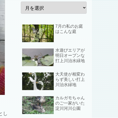
7月の私のお庭
はこんな庭
水遊びエリアが
明日オープンな
打上川治水緑地
大天使が相変わ
らず美しい打上
川治水緑地
カルガモちゃん
のご一家がいた
淀川河川公園
とし