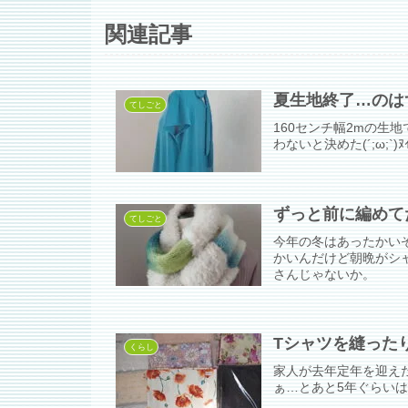
関連記事
夏生地終了…のは
てしごと
160センチ幅2mの生
わないと決めた(´;ω;`)ﾇｲ
ずっと前に編めて
てしごと
今年の冬はあったかい
かいんだけど朝晩がシ
さんじゃないか。
Tシャツを縫った
くらし
家人が去年定年を迎え
ぁ…とあと5年ぐらい