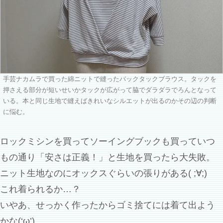
手芸ナカムラで買った綿ニットで縫ったバックタックブラウス。タックを
押さえる部分が短いせいかタックが広がって脇でダラダラでろんとなって
いる。本と同じ生地で縫えばきれいなシルエットが出るのかその辺の判断
に悩む。
ロックミシンを買ってソーイングブックも買っていつ
もの通り「安さは正義！」と生地を買ったら大失敗。
ニット生地なのにオックスぐらいの張りがある( ;∀;)
これ着られるか…？
いやあ、せっかく作ったからゴミ捨てには着て出よう
かな(‘ω’)