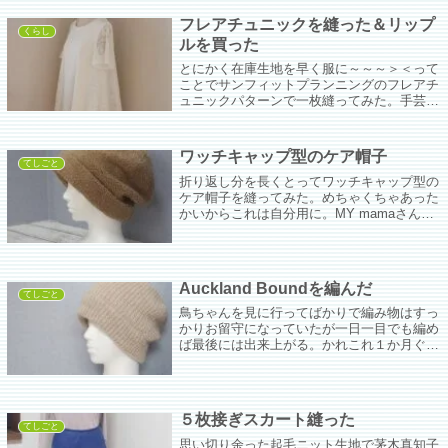
れない。まるで婆さんじゃないか。
フレアチュニックを縫った＆リップ
くらし
ルを買った
とにかく在庫生地を早く服に～～～＞＜って
ことでサンフィットプランニングのフレアチ
ュニックパターンで一枚縫ってみた。手芸ナ
カムラちゃんのコードレースと綿ニット生地
使用。
ワッチキャップ型のケア帽子
てしごと
折り返し分を長くとってワッチキャップ型の
ケア帽子を縫ってみた。めちゃくちゃあった
かいからこれは自分用に。MY mamaさんで
買ったシロクマタグをつけた。誰がかぶるか
というとアラカンのわしじゃ。ええねん。出
来上がり線から15センチ伸ばして裁断...
Auckland Boundを編んだ
てしごと
鳥ちゃんを見に行ってばかりで編み物はすっ
かりお留守になっていたが一日一目でも編め
ば最後には出来上がる。かれこれ１か月ぐら
いかかって編んだニット帽(;^ω^)一番寒い時
は過ぎ去りつつあるのにまだ裏地を付ける作
業がのこっている。
５枚接ぎスカート縫った
てしごと
思い切り余った起毛ニット生地で茅木真知子