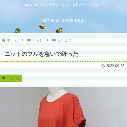
知らなかった、世界がこんなにきれいだったなんて
What a lovely day!
ホーム
くらし
てしごと
ニットのプルを急いで縫った
2022.09.23
てしごと