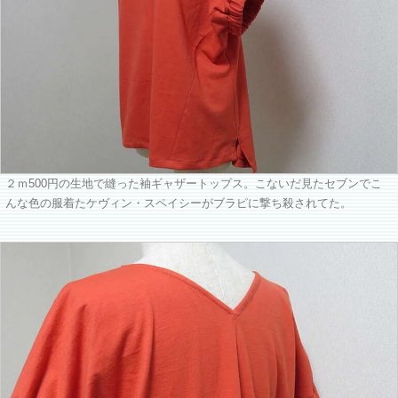
２ｍ500円の生地で縫った袖ギャザートップス。こないだ見たセブンでこ
んな色の服着たケヴィン・スペイシーがブラピに撃ち殺されてた。