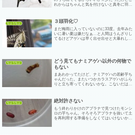
れからはちゃんと気を付けないと真冬に羽化
♡なんてことになる。
３頭羽化♡
ちょうちょ
まだ梅雨に入っていないのに33度。去年みた
いに暑い夏は嫌だなぁ…と人間はうんざりし
てるけどアゲハは早く出せ出せと大暴れして
またまた尾状突起が折れてたわ( ;∀;)
どう見てもナミアゲハ以外の何物で
ちょうちょ
もない
まあわかってたけど、ナミアゲハの若齢芋ち
ゃんだった。またいつかカラスアゲハがふら
りと立ち寄ってくれないかな。こないだはモ
ンキアゲハが近所を飛んでたし、モンキちゃ
んでもいいです。
絶対許さない
ちょうちょ
もう終わりかけのアブラナで見つけたモンシ
ロの芋ちゃん。そろそろアブラナを抜いて土
を再利用する準備をしなくてはいけないから
家の中で蛹化させることにした。あ、え？お
つむに卵ついてる？？？？