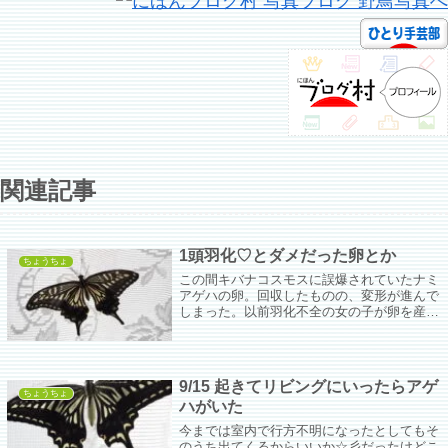
関連記事
1頭羽化♡とダメだった卵とか
ちょうちょ
この間キバナコスモスに誤爆されていたナミ
アゲハの卵。回収したものの、変形が進んで
しまった。以前羽化不全の女の子が卵を産ん
だ時も「来るか、処女懐胎」と意気込んだも
のの結局普通にダメだった。今回も同じ。
9/15 起きてリビングにいったらアゲ
ちょうちょ
ハがいた
今までは室内で行方不明になったとしてもそ
のうち出てくるからいいか☆彡だったけどこ