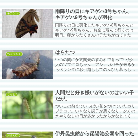
度は男の子。明日、まだ蛹がないか植木鉢チ
ェックをする。
雨降りの日にキアゲハ8号ちゃん、
キアゲハ
キアゲハ9号ちゃんが羽化
雨降りの日に羽化したキアゲハ8号ちゃんと
キアゲハ9号ちゃん。お空に飛んで行くのは
明日。卵からたくさんの子たちが出てきた。
この時期だとみんなお空に飛んで行くのは来
年の春だけど、頑張って大きくなろうね。
はらたつ
ちょうちょ
いつの間にか玄関先のすみれで育っていた3
人のツマグロちゃん。アシナガバチが来るか
らベランダにお引越ししてのんびり暮らして
のんびり蛹になってのんびり…あれれれまだ
羽化しないのかい？と思ってよく見たら穴が
開いてやんの。
人間だと好き嫌いがないのはいい子
くらし
だが。
ついこの前までいっぱい花をつけていたカリ
ブラコア。いきなり調子が悪くなり、夕方の
水やりなしの日が多かったからかなとよくよ
くのぞき込んでみたらちっちゃい芋ちゃんが
いっぱいついてた。第一候補がオオタバコ
ガ、第二候補がヨトウムシ。
伊丹昆虫館から昆陽池公園を回った
おさんぽ