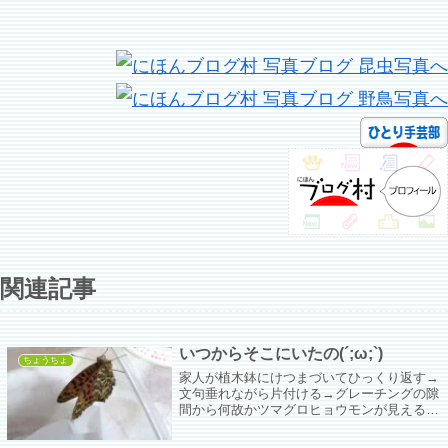
関連記事
いつからそこにいたの(´;ω;`)
ちょうちょ
家人が植木鉢にけつまづいてひっくり返す→
文句垂れながら片付ける→グレーチングの隙
間から何故かツマグロヒョウモンが見えるが
幻覚かも？→本物ｷﾀ――(ﾟ∀ﾟ)――!!ってこと
でまたうちで一緒に暮らすことになった。今