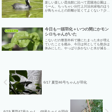
楽しい楽しい昆虫館に比べて昆陽池公園は…
うーん、ちっちゃい分打上川治水緑地のほう
が鳥ちゃんとの距離が近くてよくない？少な
くとも3月ごろまでに来るべきだった。もっ
とぴゆちゃんたちがいただろうに。
今日も一頭羽化＋いつの間にかモン
ちょうちょ
シロちゃんがいた
こないだの整形外科で膝にたまった水が増え
ていたことを鑑み、今日は何としても散歩は
休みにした。やっぱり歩かないと水が減る。
でも歩かなさすぎるとよくない。難しいな
ぁ。
6/17 夏型46号ちゃんが羽化
6/19 夏型47号ちゃん、48号ちゃんが羽化