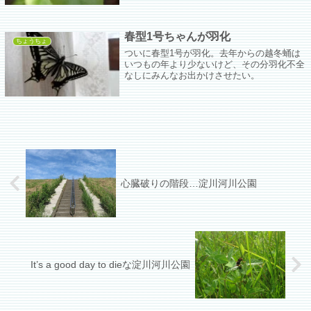
て探し当てた４人を回収して室内の虫かごに
お引越し。
春型1号ちゃんが羽化
ちょうちょ
ついに春型1号が羽化。去年からの越冬蛹は
いつもの年より少ないけど、その分羽化不全
なしにみんなお出かけさせたい。
心臓破りの階段…淀川河川公園
It’s a good day to dieな淀川河川公園