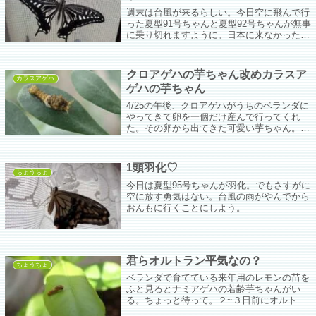
週末は台風が来るらしい。今日空に飛んで行
った夏型91号ちゃんと夏型92号ちゃんが無事
に乗り切れますように。日本に来なかったら
いいのになぁ。そろそろ羽化しそうなツマグ
ロちゃんの蛹もあることだし。
クロアゲハの芋ちゃん改めカラスア
カラスアゲハ
ゲハの芋ちゃん
4/25の午後、クロアゲハがうちのベランダに
やってきて卵を一個だけ産んで行ってくれ
た。その卵から出てきた可愛い芋ちゃん。ベ
ランダですみれの手入れをしてたらクロアゲ
ハ母さんがパーッと飛んできて急いで卵を一
個だけ産んでいったんだけど、タイミング悪
1頭羽化♡
かったなぁ…。
ちょうちょ
今日は夏型95号ちゃんが羽化。でもさすがに
空に放す勇気はない。台風の雨がやんでから
おんもに行くことにしよう。
君らオルトラン平気なの？
ちょうちょ
ベランダで育てている来年用のレモンの苗を
ふと見るとナミアゲハの若齢芋ちゃんがい
る。ちょっと待って。２~３日前にオルトラ
ン撒いたよな(((( ;ﾟДﾟ))))ｶﾞｸｶﾞｸﾌﾞﾙﾌﾞﾙ慌て