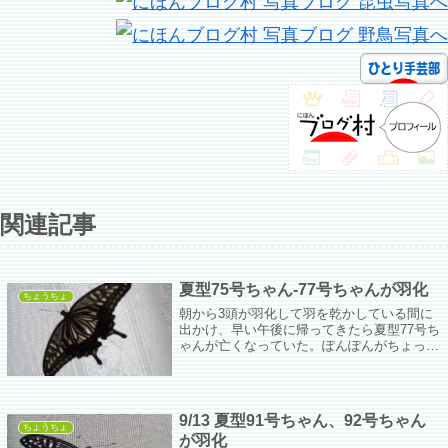
関連記事
夏型75号ちゃん‐77号ちゃんが羽化
ちょうちょ
朝から3頭が羽化して羽を乾かしている間に
出かけ、早い午後に帰ってきたら夏型77号ち
ゃんが亡くなっていた。ぽんぽんがちょっと
おかしくてこれが原因なんだと思うけど、見
た目はとてもきれいで。寄生バチがぽんぽん
から出てきたのかもという疑問はあるけど部
屋のどこにもコバチはいなかったし。
9/13 夏型91号ちゃん、92号ちゃん
ちょうちょ
が羽化