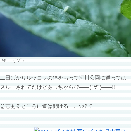
ｷﾀ――(ﾟ∀ﾟ)――!!
二日ばかりルッコラの鉢をもって河川公園に通っては
スルーされてたけどあっちからｷﾀ――(ﾟ∀ﾟ)――!!
意志あるところに道は開けるー。ﾔｯﾀｰ?