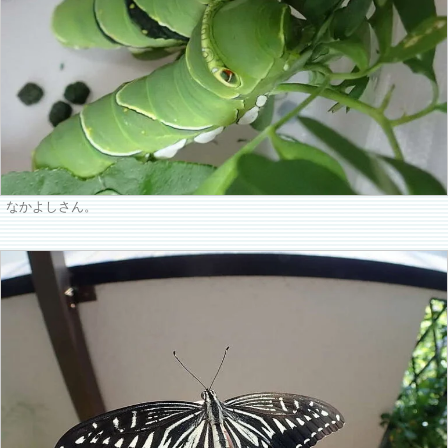
なかよしさん。