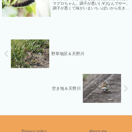
マグロちゃん。調子が悪い( ;∀;)なんでやー。
調子が悪くて味がいまいちっぽいから生き残
れたんだろうか。まさか。
野草地区＆天野川
空き地＆天野川
Privacy policy
About me