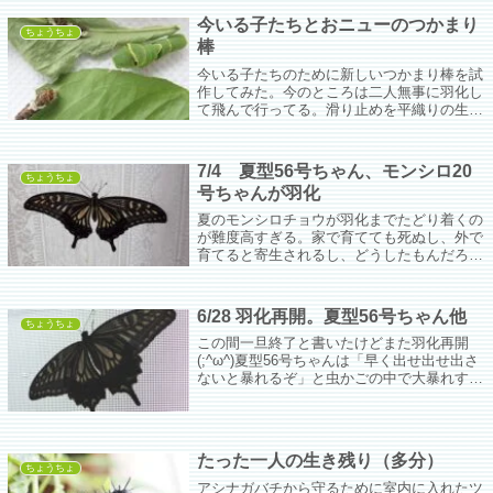
今いる子たちとおニューのつかまり
ちょうちょ
棒
今いる子たちのために新しいつかまり棒を試
作してみた。今のところは二人無事に羽化し
て飛んで行ってる。滑り止めを平織りの生地
にするか、パイル生地にするか、スポンジを
使うか、これから芋ちゃんたちに実験に付き
合ってもらわなくちゃ…。
7/4 夏型56号ちゃん、モンシロ20
ちょうちょ
号ちゃんが羽化
夏のモンシロチョウが羽化までたどり着くの
が難度高すぎる。家で育てても死ぬし、外で
育てると寄生されるし、どうしたもんだろう
か。いつまでも羽化しない蛹を観察してるう
ちに中で茶色い液体が入った何かになってし
まった(´;ω;`)
6/28 羽化再開。夏型56号ちゃん他
ちょうちょ
この間一旦終了と書いたけどまた羽化再開
(;^ω^)夏型56号ちゃんは「早く出せ出せ出さ
ないと暴れるぞ」と虫かごの中で大暴れする
から羽がきちんと伸びてしっかりするまで部
屋の中で好きに過ごしてもらった。
たった一人の生き残り（多分）
ちょうちょ
アシナガバチから守るために室内に入れたツ