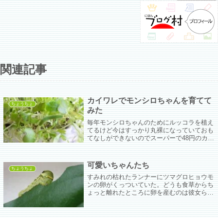
関連記事
カイワレでモンシロちゃんを育てて
ちょうちょ
みた
毎年モンシロちゃんのためにルッコラを植え
てるけど今はすっかり丸裸になっていておも
てなしができないのでスーパーで48円のカイ
ワレを買ってきて芋ちゃんを乗っけてみた。
可愛いちゃんたち
ちょうちょ
すみれの枯れたランナーにツマグロヒョウモ
ンの卵がくっついていた。どうも食草からち
ょっと離れたところに卵を産むのは彼女らの
習性らしい。自分がおやつやめられないのも
多分習性だな。