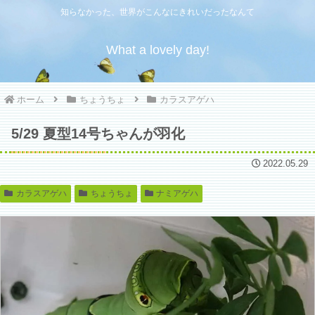
知らなかった、世界がこんなにきれいだったなんて
What a lovely day!
ホーム
ちょうちょ
カラスアゲハ
5/29 夏型14号ちゃんが羽化
2022.05.29
カラスアゲハ
ちょうちょ
ナミアゲハ