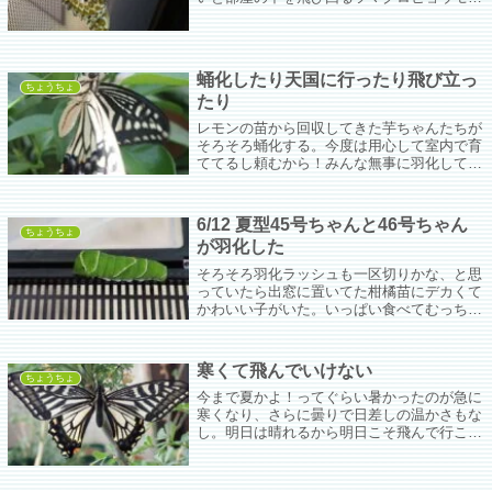
を捕まえて（この時点でやっぱり動きが鈍
い）窓を開けて網戸に止まらせてみるとかな
り寒かったみたいでやる気が瞬時に蒸発した
ようだ。
蛹化したり天国に行ったり飛び立っ
ちょうちょ
たり
レモンの苗から回収してきた芋ちゃんたちが
そろそろ蛹化する。今度は用心して室内で育
ててるし頼むから！みんな無事に羽化してな
ー。あんだけ食ってみんな寄生バチの養分っ
て立つ瀬がないじゃないか。
6/12 夏型45号ちゃんと46号ちゃん
ちょうちょ
が羽化した
そろそろ羽化ラッシュも一区切りかな、と思
っていたら出窓に置いてた柑橘苗にデカくて
かわいい子がいた。いっぱい食べてむっちむ
ちになったとてもいい子だ。
寒くて飛んでいけない
ちょうちょ
今まで夏かよ！ってぐらい暑かったのが急に
寒くなり、さらに曇りで日差しの温かさもな
し。明日は晴れるから明日こそ飛んで行こう
な。頑張ろう頑張ろう。うちの子になっても
いいからね。