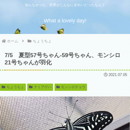
知らなかった、世界がこんなにきれいだったなんて
What a lovely day!
ホーム
ちょうちょ
7/5 夏型57号ちゃん‐59号ちゃん、モンシロ
21号ちゃんが羽化
2021.07.05
ちょうちょ
ナミアゲハ
モンシロチョウ