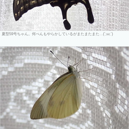
夏型59号ちゃん。何べんもやらかしているがまたまたまた…(´;ω;`)