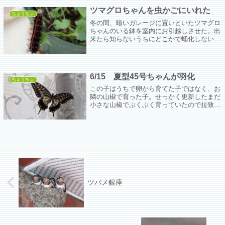
ツマグロちゃんを虫かごにいれた
ちょうちょ
冬の間、暗いガレージに置いといたツマグロ
ちゃんのいる鉢を室内にお引越しさせた。出
来たら知らないうちにどこかで蛹化しないで
見えるところで蛹化してほしい。
6/15 夏型45号ちゃんが羽化
ちょうちょ
この子はうちで卵から育てた子ではなく、お
隣の山椒で育った子。せっかく更新したまだ
小さな山椒でぷくぷく育っていたので拉致し
てうちの山椒でしばらく育てた。
ツバメ銀座