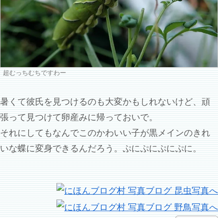
超むっちむちですわー
暑くて彼氏を見つけるのも大変かもしれないけど、頑
張って見つけて卵産みに帰っておいで。
それにしてもなんでこのかわいい子が黒メインのきれ
いな蝶に変身できるんだろう。ぷにぷにぷにぷに。