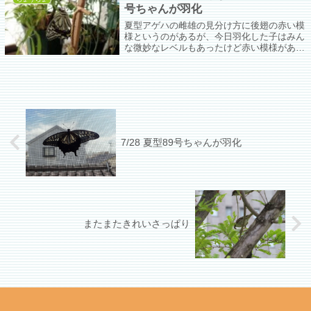
号ちゃんが羽化
夏型アゲハの雌雄の見分け方に後翅の赤い模
様というのがあるが、今日羽化した子はみん
な微妙なレベルもあったけど赤い模様があっ
た。だからみんな女の子？と思いながらも念
のために確認していったらみんな男の子っぽ
い。
7/28 夏型89号ちゃんが羽化
またまたきれいさっぱり