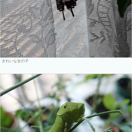
きれいな女の子