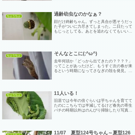
んね。
過齢幼虫なのかなぁ？
ちょうちょ
顔だけ終齢ちゃん。ずっと具合が悪そうだっ
た子がついに力尽きてしまった。二日たって
もじっとしてる。あとを追わなくてもいいん
やで。羽化ラッシュも一息ついてのんびりと
10頭弱の芋ちゃんと一緒に暮らしている。
が。体は若齢なのに顔は終齢ちゃんの芋ち
ゃ...
そんなとこに(;^ω^)
ちょうちょ
去年何頭か「どっから出てきたの？？？？」
ってことがあったけど、もうすぐ次の春が来
るという時期になってさなぎの殻を発見。今
までほんとにわからなかった。
11人いる！
ちょうちょ
旧居では今年の倍ぐらいは芋ちゃんを育てて
たのにこちらでは半減してるけど春先の寄生
バチの時期以外はのんびり掃除したり写真を
撮ったりかわいいねえかわいいねえと育てて
いる。この子たちはアゲハホイホイに引っか
かったアゲハ母さんが生んでいった卵から出
てきた子たち。いや、ほんまかわゆーてかわ
11/07 夏型124号ちゃん～夏型126
ゆーてしゃーないな。
ちょうちょ