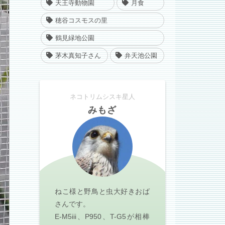
天王寺動物園
月食
穂谷コスモスの里
鶴見緑地公園
茅木真知子さん
弁天池公園
ネコトリムシスキ星人
みもざ
ねこ様と野鳥と虫大好きおば
さんです。
E-M5iii、P950、T-G5が相棒