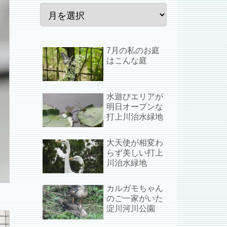
7月の私のお庭
はこんな庭
水遊びエリアが
明日オープンな
打上川治水緑地
大天使が相変わ
らず美しい打上
川治水緑地
カルガモちゃん
のご一家がいた
淀川河川公園