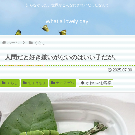
知らなかった、世界がこんなにきれいだったなんて
What a lovely day!
ホーム
くらし
人間だと好き嫌いがないのはいい子だが。
2025.07.30
くらし
ちょうちょ
ナミアゲハ
かわいいお客様