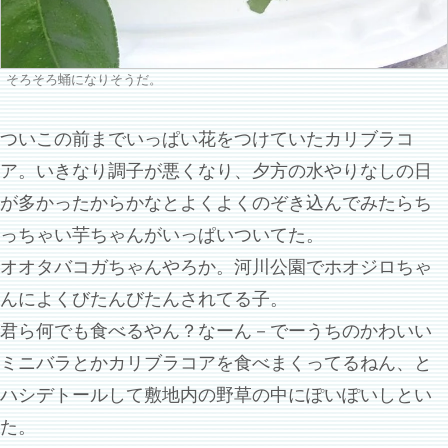
そろそろ蛹になりそうだ。
ついこの前までいっぱい花をつけていたカリブラコ
ア。いきなり調子が悪くなり、夕方の水やりなしの日
が多かったからかなとよくよくのぞき込んでみたらち
っちゃい芋ちゃんがいっぱいついてた。
オオタバコガちゃんやろか。河川公園でホオジロちゃ
んによくびたんびたんされてる子。
君ら何でも食べるやん？なーん－でーうちのかわいい
ミニバラとかカリブラコアを食べまくってるねん、と
ハシデトールして敷地内の野草の中にぽいぽいしとい
た。