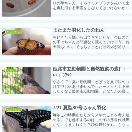
ロの芋ちゃん。そろそろアブラナを抜いて土
を再利用する準備をしなくてはいけないから
家の中で蛹化させることにした。あ、え？お
つむに卵ついてる？？？？
またまた羽化したのねん
ちょうちょ
朝起きたら蛹から出てきていたが、今日のこ
の子はちゃんと問題なく飛んでいけそう。お
天気もいい。でもちょっとだけ気温が足りな
いようで飛んで行くのは気が進まない様子。
天気予報をチェックしたら明日の方があった
かいみたいだから今日は一日おうちで過ごそ
う。
姫路市立動物園と自然観察の森(´；
くらし
ω；`)ｳｩｩ
小さくて古臭い動物園、とぱっと見で決めつ
けて申し訳ありませんでしたー＞＜と土下座
したくなる姫路市立動物園。どなたかの撮っ
た写真でしか見たことがなかったハチクマさ
んが目の前にいた。うれしい＞＜
7/21 夏型80号ちゃん羽化
ちょうちょ
毎年この時期あたりから来年のことを考え始
める。でも越冬するのはこの子の孫世代以降
かな。うまく行くと？ひ孫世代かも。もう少
し一緒に暮らしていきたいな。お天気に恵ま