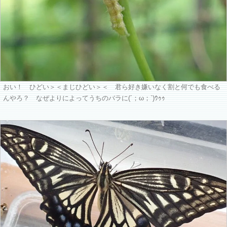
おい！ ひどい＞＜まじひどい＞＜ 君ら好き嫌いなく割と何でも食べる
んやろ？ なぜよりによってうちのバラに(´；ω；`)ｳｩｩ