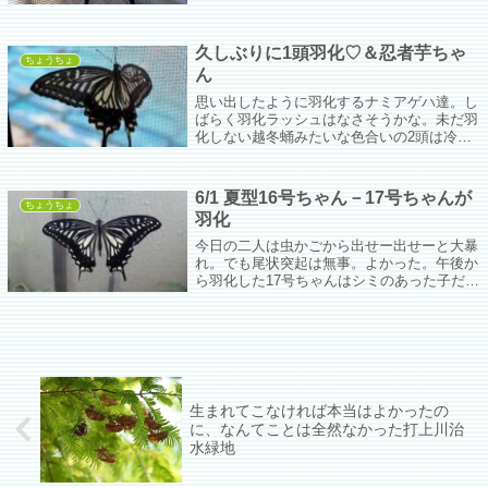
れた一生になるといいね。モテモテ王国作る
んだよ。
久しぶりに1頭羽化♡＆忍者芋ちゃ
ちょうちょ
ん
思い出したように羽化するナミアゲハ達。し
ばらく羽化ラッシュはなさそうかな。未だ羽
化しない越冬蛹みたいな色合いの2頭は冷蔵
庫の野菜室に1か月ぐらい放り込んでやった
方がいいんだろうかなぁ。
6/1 夏型16号ちゃん－17号ちゃんが
ちょうちょ
羽化
今日の二人は虫かごから出せー出せーと大暴
れ。でも尾状突起は無事。よかった。午後か
ら羽化した17号ちゃんはシミのあった子だか
ら無事に羽化できて本当によかった。怪しい
子はあと二人。この子たちもみんなと同じよ
うに空に飛んで行ってほしいな。
生まれてこなければ本当はよかったの
に、なんてことは全然なかった打上川治
水緑地