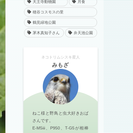
天王寺動物園
月食
穂谷コスモスの里
鶴見緑地公園
茅木真知子さん
弁天池公園
ネコトリムシスキ星人
みもざ
ねこ様と野鳥と虫大好きおば
さんです。
E-M5iii、P950、T-G5が相棒