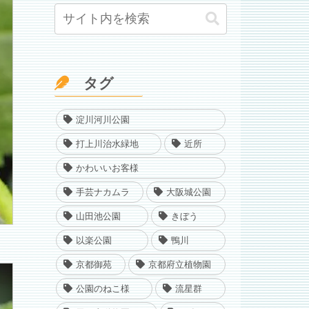
タグ
淀川河川公園
打上川治水緑地
近所
かわいいお客様
手芸ナカムラ
大阪城公園
山田池公園
きぼう
以楽公園
鴨川
京都御苑
京都府立植物園
公園のねこ様
流星群