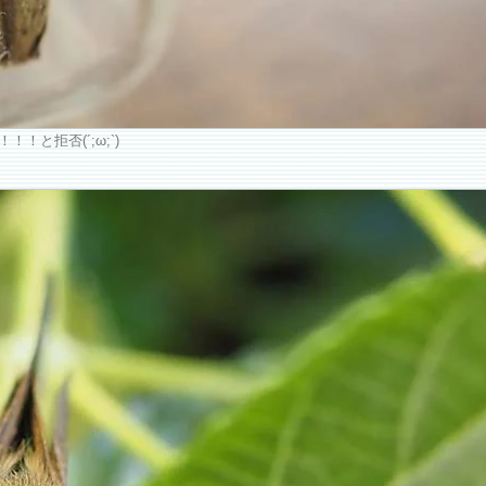
と拒否(´;ω;`)