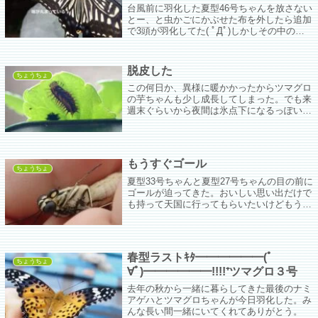
台風前に羽化した夏型46号ちゃんを放さない
とー、と虫かごにかぶせた布を外したら追加
で3頭が羽化してた( ﾟДﾟ)しかしその中の一
人が微妙によくない。前翅の縁がちょっと丸
まっていて飛ぶのがおぼつかない感じ。
脱皮した
ちょうちょ
この何日か、異様に暖かかったからツマグロ
の芋ちゃんも少し成長してしまった。でも来
週末ぐらいから夜間は氷点下になるっぽいか
らスチロール箱の中に入れた虫かごに鉢ごと
避難させようかなぁ。
もうすぐゴール
ちょうちょ
夏型33号ちゃんと夏型27号ちゃんの目の前に
ゴールが迫ってきた。おいしい思い出だけで
も持って天国に行ってもらいたいけどもう飲
めない感じ。ちゃんと羽化できる環境を作れ
なくてごめんな。ほんとにごめん。
春型ラストｷﾀ━━━━━━(ﾟ
ちょうちょ
∀ﾟ)━━━━━━!!!!⁺ツマグロ３号
去年の秋から一緒に暮らしてきた最後のナミ
アゲハとツマグロちゃんが今日羽化した。み
んな長い間一緒にいてくれてありがとう。