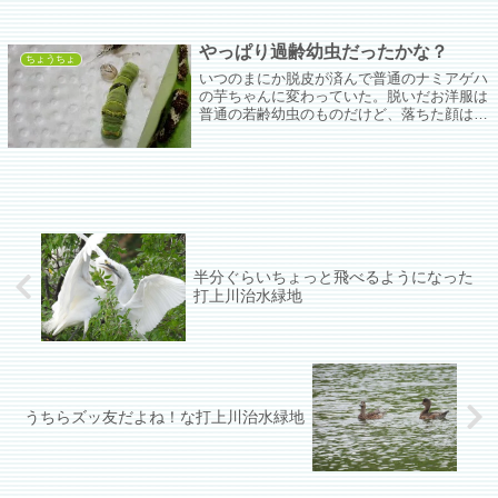
やっぱり過齢幼虫だったかな？
ちょうちょ
いつのまにか脱皮が済んで普通のナミアゲハ
の芋ちゃんに変わっていた。脱いだお洋服は
普通の若齢幼虫のものだけど、落ちた顔は真
っ白。普通の若齢ちゃんの顔は黒い。という
か黒い顔しか見たことがない。やっぱり過齢
幼虫だったのかな？
半分ぐらいちょっと飛べるようになった
打上川治水緑地
うちらズッ友だよね！な打上川治水緑地