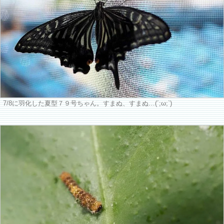
7/8に羽化した夏型７９号ちゃん。すまぬ、すまぬ…(´;ω;`)