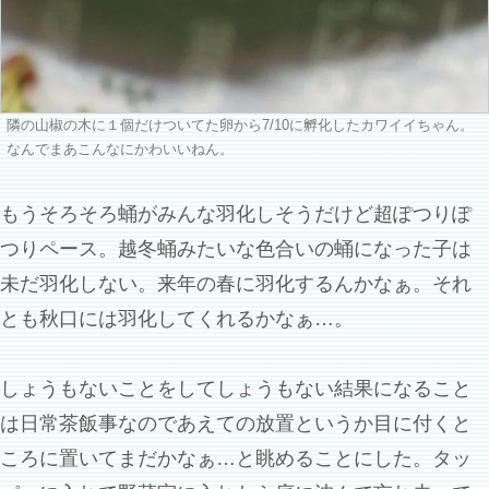
隣の山椒の木に１個だけついてた卵から7/10に孵化したカワイイちゃん。
なんでまあこんなにかわいいねん。
もうそろそろ蛹がみんな羽化しそうだけど超ぽつりぽ
つりペース。越冬蛹みたいな色合いの蛹になった子は
未だ羽化しない。来年の春に羽化するんかなぁ。それ
とも秋口には羽化してくれるかなぁ…。
しょうもないことをしてしょうもない結果になること
は日常茶飯事なのであえての放置というか目に付くと
ころに置いてまだかなぁ…と眺めることにした。タッ