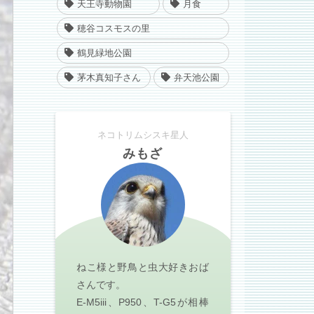
天王寺動物園
月食
穂谷コスモスの里
鶴見緑地公園
茅木真知子さん
弁天池公園
ネコトリムシスキ星人
みもざ
ねこ様と野鳥と虫大好きおば
さんです。
E-M5iii、P950、T-G5が相棒