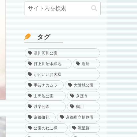
タグ
淀川河川公園
打上川治水緑地
近所
かわいいお客様
手芸ナカムラ
大阪城公園
山田池公園
きぼう
以楽公園
鴨川
京都御苑
京都府立植物園
公園のねこ様
流星群