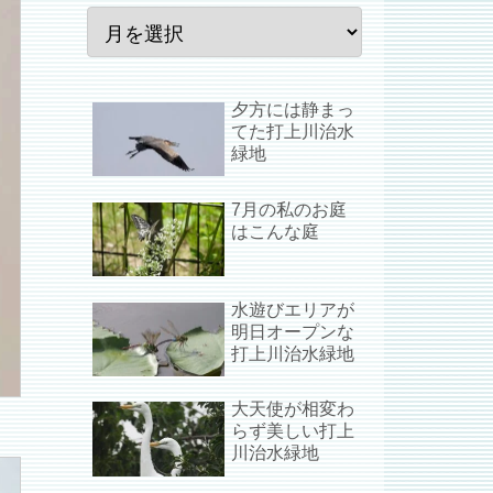
夕方には静まっ
てた打上川治水
緑地
7月の私のお庭
はこんな庭
水遊びエリアが
明日オープンな
打上川治水緑地
大天使が相変わ
らず美しい打上
川治水緑地